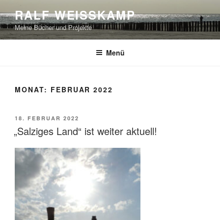
Zum
RALF WEISSKAMP
Inhalt
Meine Bücher und Projekte
springen
Menü
MONAT:
FEBRUAR 2022
VERÖFFENTLICHT
18. FEBRUAR 2022
AM
„Salziges Land“ ist weiter aktuell!