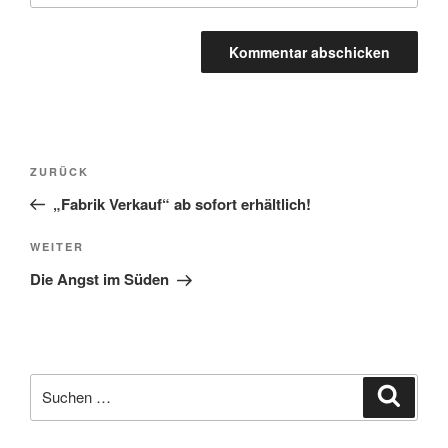
Beitragsnavigation
Vorheriger
ZURÜCK
Beitrag
„Fabrik Verkauf“ ab sofort erhältlich!
Nächster
WEITER
Beitrag
Die Angst im Süden
Suche
Suche
nach: