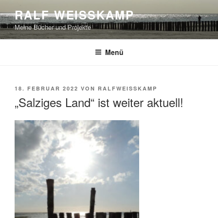
Zum
RALF WEISSKAMP
Inhalt
Meine Bücher und Projekte
springen
Menü
VERÖFFENTLICHT
18. FEBRUAR 2022
VON
RALFWEISSKAMP
AM
„Salziges Land“ ist weiter aktuell!